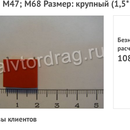
 М47; М68 Размер: крупный (1,5*
Без
расч
108
ы клиентов