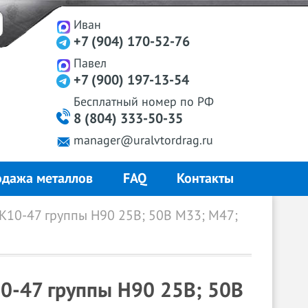
Иван
+7 (904) 170-52-76
Павел
+7 (900) 197-13-54
Бесплатный
номер
по РФ
8 (804) 333-50-35
manager@uralvtordrag.ru
дажа металлов
FAQ
Контакты
К10-47 группы Н90 25В; 50В М33; М47;
0-47 группы Н90 25В; 50В