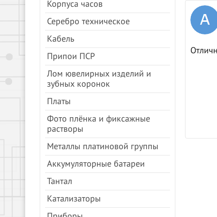
Корпуса часов
igrik балакин
Серебро техническое
03.04.2024
Яндекс.Карты
Кабель
вительно , как и читал в отзывах вполне
Отличн
Припои ПСР
льные ребята , хороший зал ожидания , так
ам очередь значит лучший пункт на районе ,
Лом ювелирных изделий и
 и мой глаз не обмануть )))
зубных коронок
Платы
Фото плёнка и фиксажные
растворы
Металлы платиновой группы
Аккумуляторные батареи
Тантал
Катализаторы
Приборы