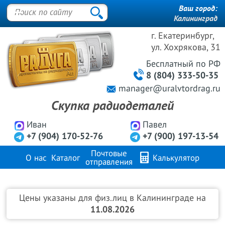
Ваш город:
Калининград
г. Екатеринбург,
ул. Хохрякова, 31
Бесплатный
по РФ
8 (804) 333-50-35
manager@uralvtordrag.ru
Скупка радиодеталей
Иван
Павел
+7 (904) 170-52-76
+7 (900) 197-13-54
Почтовые
О нас
Каталог
Калькулятор
отправления
Продажа металлов
FAQ
Контакты
Цены указаны для физ.лиц в Калининграде на
11.08.2026