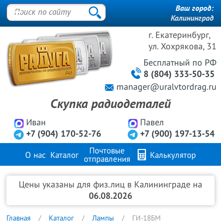
Ваш город:
Калининград
г. Екатеринбург,
ул. Хохрякова, 31
Бесплатный
по РФ
8 (804) 333-50-35
manager@uralvtordrag.ru
Скупка радиодеталей
Иван
Павел
+7 (904) 170-52-76
+7 (900) 197-13-54
Почтовые
О нас
Каталог
Калькулятор
отправления
Продажа металлов
FAQ
Контакты
Цены указаны для физ.лиц в Калининграде на
06.08.2026
Главная
Каталог
Лампы
ГИ-18БМ