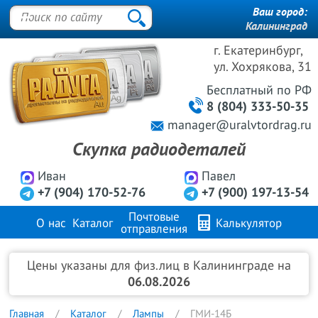
Ваш город:
Калининград
г. Екатеринбург,
ул. Хохрякова, 31
Бесплатный
по РФ
8 (804) 333-50-35
manager@uralvtordrag.ru
Скупка радиодеталей
Иван
Павел
+7 (904) 170-52-76
+7 (900) 197-13-54
Почтовые
О нас
Каталог
Калькулятор
отправления
Продажа металлов
FAQ
Контакты
Цены указаны для физ.лиц в Калининграде на
06.08.2026
Главная
Каталог
Лампы
ГМИ-14Б