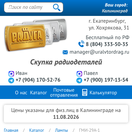
Ваш город:
Калининград
г. Екатеринбург,
ул. Хохрякова, 31
Бесплатный
по РФ
8 (804) 333-50-35
manager@uralvtordrag.ru
Скупка радиодеталей
Иван
Павел
+7 (904) 170-52-76
+7 (900) 197-13-54
Почтовые
О нас
Каталог
Калькулятор
отправления
Продажа металлов
FAQ
Контакты
Цены указаны для физ.лиц в Калининграде на
11.08.2026
Главная
Каталог
Лампы
ГМИ-29А-1