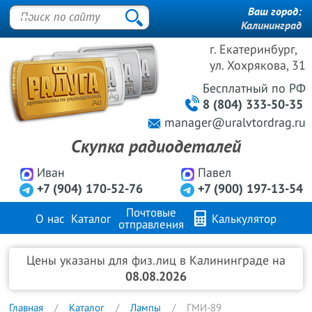
Ваш город:
Калининград
г. Екатеринбург,
ул. Хохрякова, 31
Бесплатный
по РФ
8 (804) 333-50-35
manager@uralvtordrag.ru
Скупка радиодеталей
Иван
Павел
+7 (904) 170-52-76
+7 (900) 197-13-54
Почтовые
О нас
Каталог
Калькулятор
отправления
Продажа металлов
FAQ
Контакты
Цены указаны для физ.лиц в Калининграде на
08.08.2026
Главная
Каталог
Лампы
ГМИ-89