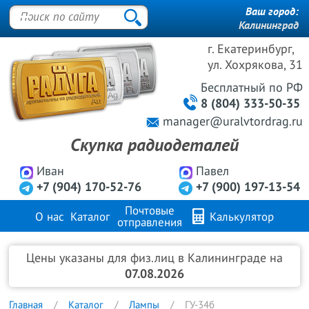
Ваш город:
Калининград
г. Екатеринбург,
ул. Хохрякова, 31
Бесплатный
по РФ
8 (804) 333-50-35
manager@uralvtordrag.ru
Скупка радиодеталей
Иван
Павел
+7 (904) 170-52-76
+7 (900) 197-13-54
Почтовые
О нас
Каталог
Калькулятор
отправления
Продажа металлов
FAQ
Контакты
Цены указаны для физ.лиц в Калининграде на
07.08.2026
Главная
Каталог
Лампы
ГУ-34б