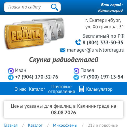
Ваш город:
Калининград
г. Екатеринбург,
ул. Хохрякова, 31
Бесплатный
по РФ
8 (804) 333-50-35
manager@uralvtordrag.ru
Скупка радиодеталей
Иван
Павел
+7 (904) 170-52-76
+7 (900) 197-13-54
Почтовые
О нас
Каталог
Калькулятор
отправления
Продажа металлов
FAQ
Контакты
Цены указаны для физ.лиц в Калининграде на
08.08.2026
Главная
Каталог
Микросхемы
218 и подобные