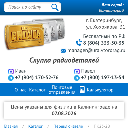
Ваш город:
Калининград
г. Екатеринбург,
ул. Хохрякова, 31
Бесплатный
по РФ
8 (804) 333-50-35
manager@uralvtordrag.ru
Скупка радиодеталей
Иван
Павел
+7 (904) 170-52-76
+7 (900) 197-13-54
Почтовые
О нас
Каталог
Калькулятор
отправления
Продажа металлов
FAQ
Контакты
Цены указаны для физ.лиц в Калининграде на
07.08.2026
Главная
Каталог
Переключатели
ПК23-2В