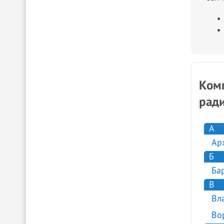
Комп
ради
А
Ар
Б
Ба
В
Вл
Во