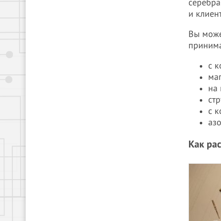
серебра
и клиен
Вы може
принима
с к
ма
на
ст
с 
азо
Как ра