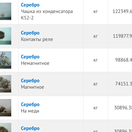
Серебро
Чашка из конденсатора
кг
122349.6
К52-2
Серебро
кг
119877.9
Контакты реле
Серебро
кг
98868.4
Немагнитное
Серебро
кг
74151.3
Магнитное
Серебро
кг
30896.3
На меди
Серебро
кг
30896.3