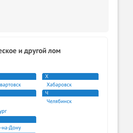
ское и другой лом
Х
вартовск
Хабаровск
Ч
Челябинск
ург
-на-Дону