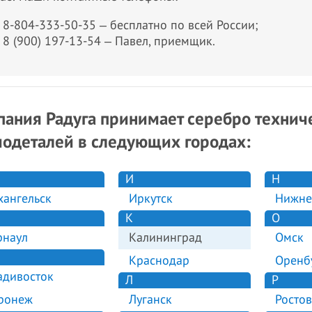
8-804-333-50-35 ‒ бесплатно по всей России;
8 (900) 197-13-54 ‒ Павел, приемщик.
ания Радуга принимает серебро техниче
одеталей в следующих городах:
И
Н
хангельск
Иркутск
Нижне
К
О
рнаул
Калининград
Омск
Краснодар
Оренб
адивосток
Л
Р
ронеж
Луганск
Ростов