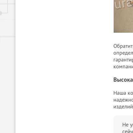
Обратит
определ
гаранти
компани
Высока
Наша ко
надежно
изделий
Не у
сейч