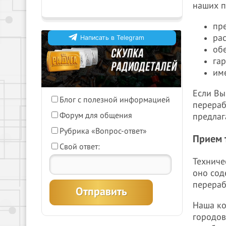
наших п
пр
ра
Написать в Telegram
об
га
Что бы Вы хотели видеть на
им
нашем сайте?
Если Вы
Блог с полезной информацией
График работы в
перераб
Форум для общения
предлаг
праздничные дни
05-06-2026
Рубрика «Вопрос-ответ»
Прием 
Внимание! с 12 июня по 14
Свой ответ:
июня, ООО "Радуга" не
Техниче
работает. Поздравляем с
оно сод
праздником.
Подробнее
перераб
Наша ко
городов