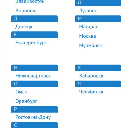
Владивосток
Л
Воронеж
Луганск
Д
М
Донецк
Магадан
Е
Москва
Екатеринбург
Мурманск
Н
Х
Нижневартовск
Хабаровск
О
Ч
Омск
Челябинск
Оренбург
Р
Ростов-на-Дону
С